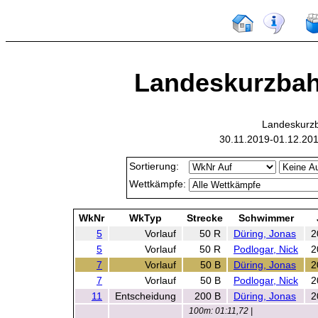
Landeskurzbahn
Landeskurzb
30.11.2019-01.12.20
Sortierung:
Wettkämpfe:
WkNr
WkTyp
Strecke
Schwimmer
5
Vorlauf
50 R
Düring, Jonas
2
5
Vorlauf
50 R
Podlogar, Nick
2
7
Vorlauf
50 B
Düring, Jonas
2
7
Vorlauf
50 B
Podlogar, Nick
2
11
Entscheidung
200 B
Düring, Jonas
2
100m: 01:11,72 |