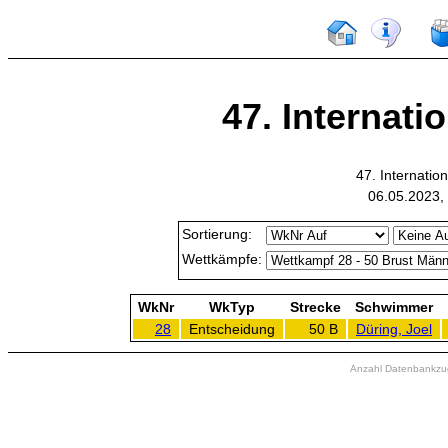
47. Internati
47. Internatio
06.05.2023,
Sortierung:
Wettkämpfe:
WkNr
WkTyp
Strecke
Schwimmer
28
Entscheidung
50 B
Düring, Joel
Anzahl Datenbankzugr