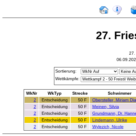
27. Fri
27.
06.09.202
Sortierung:
Wettkämpfe:
WkNr
WkTyp
Strecke
Schwimmer
2
Entscheidung
50 F
Obersteller, Miriam Di
2
Entscheidung
50 F
Meinen, Silvia
2
Entscheidung
50 F
Grundmann, Dr. Hann
2
Entscheidung
50 F
Lindemann, Ulrike
2
Entscheidung
50 F
Wylezich, Nicole