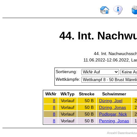
44. Int. Nachw
44. Int. Nachwuchssc
11.06.2022-12.06.2022, L
Sortierung:
Wettkämpfe:
WkNr
WkTyp
Strecke
Schwimmer
8
Vorlauf
50 B
Düring, Joel
2
8
Vorlauf
50 B
Düring, Jonas
2
8
Vorlauf
50 B
Podlogar, Nick
2
8
Vorlauf
50 B
Penning, Jonas
1
Anzahl Datenbankzugr